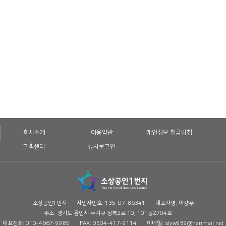
회사소개
이용약관
개인정보 취급방침
고객센터
강사로그인
소상공인1번지
사업자번호: 135-07-86341
대표자명: 이양우
주소: 경기도 용인시 수지구 성복2로 10, 101동2704호
대표전화: 010-4667-9985
FAX: 0504-417-9114
이메일: slyw989@hanmail.net