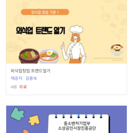
외식업창업 트랜드알기
제공자 : 김용숙
0원
무료