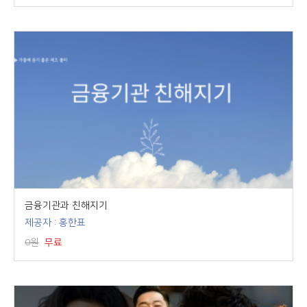
금융기관과 친해지기
제공자 : 홍한표
0원
무료