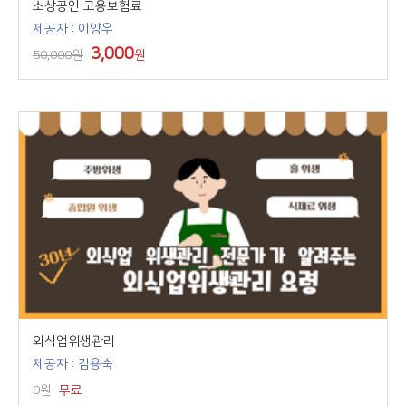
소상공인 고용보험료
제공자 : 이양우
3,000
50,000원
원
외식업위생관리
제공자 : 김용숙
0원
무료