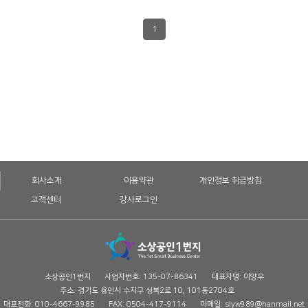
1
회사소개
이용약관
개인정보 취급방침
고객센터
강사로그인
소상공인1번지
사업자번호: 135-07-86341
대표자명: 이양우
주소: 경기도 용인시 수지구 성복2로 10, 101동2704호
대표전화: 010-4667-9985
FAX: 0504-417-9114
이메일: slyw989@hanmail.net