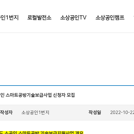
인1번지
로컬발전소
소상공인TV
소상공인캠프
프
10억클럽
고객센터
로그인
소공인 스마트공방기술보급사업 신청자 모집
작성자
소상공인1번지
작성일
2022-10-2
3년도 소공인 스마트공방 기술보급지원사업 개요