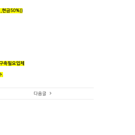
현금50%))
템 구축필요업체
.
다음글