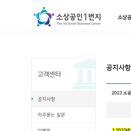
소상공
소상공인1번지
로컬발전소
소상공인TV
소상공인캠
공지사항
고객센터
2023 
공지사항
자주묻는 질문
이벤트
1.202